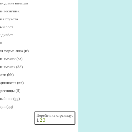
ая длина пальцев
ие веснушек
ая глухота
ый рост
 диабет
я
я форма лица (rr)
е ямочки (аа)
е ямочек (dd)
ови (bb)
диняются (nn)
ресницы (ll)
ый нос (gg)
дри (qq)
Перейти на страницу:
1
2
3