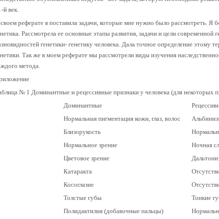
-й век.
 своем реферате я поставила задачи, которые мне нужно было рассмотреть. Я бо
енетика. Рассмотрела ее основные этапы развития, задачи и цели современной г
азновидностей генетики- генетику человека. Дала точное определение этому те
енетики. Так же в моем реферате мы рассмотрели виды изучения наследственно
аждого метода.
риложение
аблица № 1 Доминантные и рецессивные признаки у человека (для некоторых 
Доминантные
Рецессив
Нормальная пигментация кожи, глаз, волос
Альбиниз
Близорукость
Нормальн
Нормальное зрение
Ночная с
Цветовое зрение
Дальтони
Катаракта
Отсутств
Косоглазие
Отсутстви
Толстые губы
Тонкие г
Полидактилия (добавочные пальцы)
Нормальн