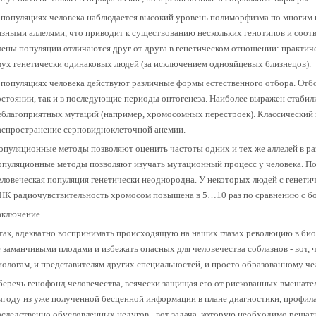
 популяциях человека наблюдается высокий уровень полиморфизма по многим ге
азными аллелями, что приводит к существованию нескольких генотипов и соот
лены популяции отличаются друг от друга в генетическом отношении: практич
вух генетически одинаковых людей (за исключением однояйцевых близнецов).
 популяциях человека действуют различные формы естественного отбора. Отб
остоянии, так и в последующие периоды онтогенеза. Наиболее выражен стаби
еблагоприятных мутаций (например, хромосомных перестроек). Классический п
аспространение серповидноклеточной анемии.
опуляционные методы позволяют оценить частоты одних и тех же аллелей в ра
опуляционные методы позволяют изучать мутационный процесс у человека. По
еловеческая популяция генетически неоднородна. У некоторых людей с генет
НК радиочувствительность хромосом повышена в 5…10 раз по сравнению с б
аключение
так, адекватно воспринимать происходящую на наших глазах революцию в биол
е заманчивыми плодами и избежать опасных для человечества соблазнов - вот, 
иологам, и представителям других специальностей, и просто образованному че
беречь генофонд человечества, всячески защищая его от рискованных вмешател
ыгоду из уже полученной бесценной информации в плане диагностики, профила
аследственно обусловленных недугов - вот задача, которую необходимо решать