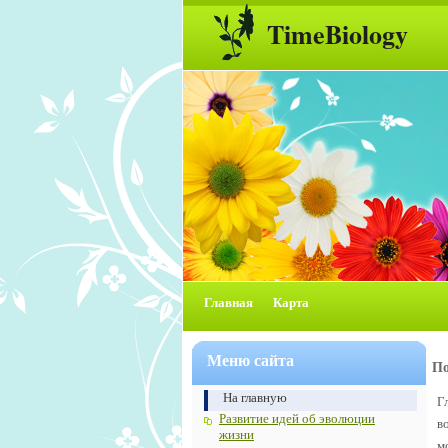
TimeBiology
Главная
Карта
Меню сайта
По
На главную
Г
Развитие идей об эволюции
в
жизни
м