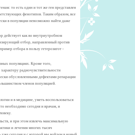
нам: то есть один и тот же ген представлен
ветствующих фенотипов. Таким образом, все
ески в популяции невозможно найти даже
ор действует как во внутриутробном
лизирующий отбор, направленный против
ример отбора в пользу гетерозигот -
зных популяциях. Кроме того,
 характеру радиочувствительности
ически обусловленными дефектами репарации
ольшинством членов популяцией.
огии и в медицине, уметь воспользоваться
что необходимо сегодня и врачам, и
ловеку.
ьств, и при этом извлечь максимальную
ктики и лечения многих тысяч
 уже сегодня и с которой мы войдем в новый