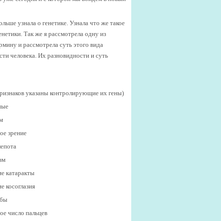
льше узнала о генетике. Узнала что же такое
енетики. Так же я рассмотрела одну из
рмину и рассмотрела суть этого вида
сти человека. Их разновидности и суть
признаков указаны контролирующие их гены)
ные
м
ое зрение
лепота
зм
ие катаракты
е косоглазия
убы
ое число пальцев