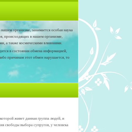
 нашем организме, занимается особая наука
ов, происходящих в нашем организме,
и, а также космическими влияниями.
одится в состоянии обмена информацией,
либо причинам этот обмен нарушается, то
которой живет данная группа людей, и
ния свободы выбора супругов, у человека