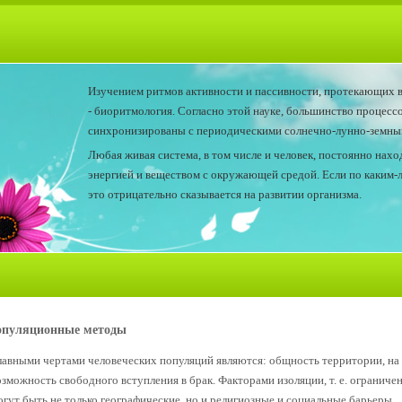
Изучением ритмов активности и пассивности, протекающих в
- биоритмология. Согласно этой науке, большинство процесс
синхронизированы с периодическими солнечно-лунно-земным
Любая живая система, в том числе и человек, постоянно нах
энергией и веществом с окружающей средой. Если по каким-
это отрицательно сказывается на развитии организма.
пуляционные методы
лавными чертами человеческих популяций являются: общность территории, на 
озможность свободного вступления в брак. Факторами изоляции, т. е. ограниче
огут быть не только географические, но и религиозные и социальные барьеры.