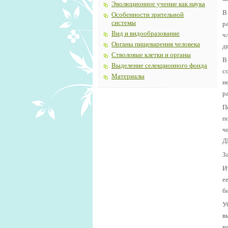
Эволюционное учение как наука
В
Особенности зрительной
системы
р
Вид и видообразование
ч
Органы пищеварения человека
д
Стволовые клетки и органы
В
Выделение селекционного фонда
с
Материалы
н
р
П
п
ч
Д
З
И
е
б
У
в
н