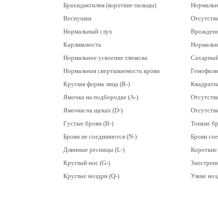
Брахидактилия (короткие пальцы)
Нормальн
Веснушки
Отсутств
Нормальный слух
Врожденн
Карликовость
Нормальн
Нормальное усвоение глюкозы
Сахарный
Нормальная свертываемость крови
Гемофили
Круглая форма лица (R-)
Квадратна
Ямочка на подбородке (А-)
Отсутстви
Ямочки на щеках (D-)
Отсутстви
Густые брови (B-)
Тонкие бр
Брови не соединяются (N-)
Брови сое
Длинные ресницы (L-)
Короткие 
Круглый нос (G-)
Заостренн
Круглые ноздри (Q-)
Узкие ноз