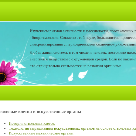
Изучением ритмов активности и пассивности, протекающих в
- биоритмология. Согласно этой науке, большинство процесс
синхронизированы с периодическими солнечно-лунно-земным
Любая живая система, в том числе и человек, постоянно нах
энергией и веществом с окружающей средой. Если по каким-
это отрицательно сказывается на развитии организма.
воловые клетки и искусственные органы
История стволовых клеток
Технология выращивания искусственных органов на основе стволовых кл
Искусственные механические органы