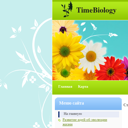
TimeBiology
Главная
Карта
Меню сайта
Ст
На главную
Развитие идей об эволюции
жизни