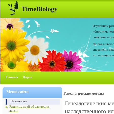
TimeBiology
Изучением рит
- биоритмолог
синхронизиров
Любая живая с
энергией и ве
это отрицатель
Главная
Карта
Меню сайта
Генеалогические методы
На главную
Генеалогические м
Развитие идей об эволюции
наследственного ил
жизни