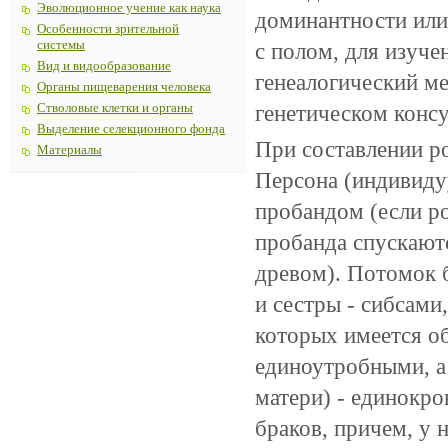
Эволюционное учение как наука
доминантности или
Особенности зрительной
системы
с полом, для изуче
Вид и видообразование
генеалогический ме
Органы пищеварения человека
генетическом конс
Стволовые клетки и органы
Выделение селекционного фонда
При составлении р
Материалы
Персона (индивидуу
пробандом (если ро
пробанда спускаютс
древом). Потомок 
и сестры - сибсами
которых имеется об
единоутробными, а
матери) - единокро
браков, причем, у 