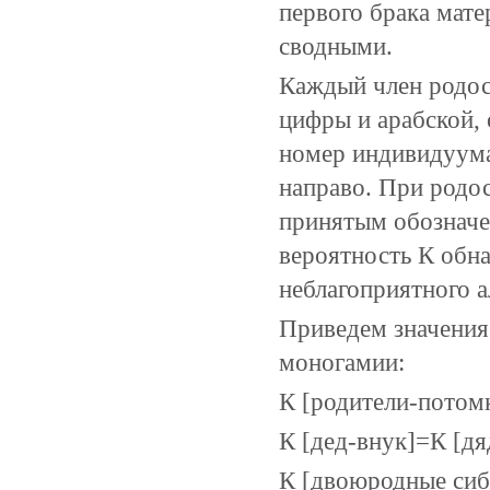
первого брака мате
сводными.
Каждый член родос
цифры и арабской,
номер индивидуума
направо. При родос
принятым обозначе
вероятность К обна
неблагоприятного 
Приведем значения
моногамии:
К [родители-потом
К [дед-внук]=К [дя
К [двоюродные сиб