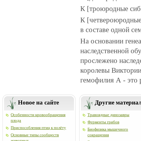
К [троюродные сиб
К [четвероюродные
в составе одной се
На основании генеа
наследственной об
прослежено наслед
королевы Виктории.
гемофилия А - это 
Новое на сайте
Другие материа
Особенности кровообращения
Травоядные динозавры
плода
Ферменты грибов
Приспособления птиц к полёту
Биофизика мышечного
Основные типы сообществ
сокращения
животных