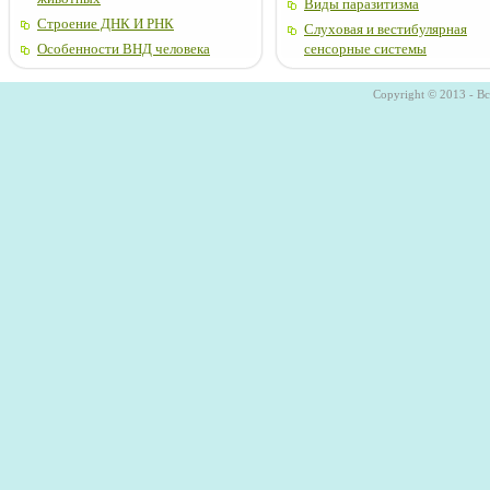
Виды паразитизма
Строение ДНК И РНК
Слуховая и вестибулярная
Особенности ВНД человека
сенсорные системы
Copyright © 2013 - В