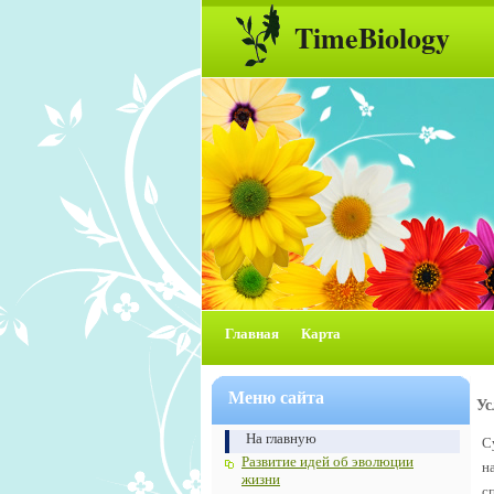
TimeBiology
Главная
Карта
Меню сайта
Ус
На главную
С
Развитие идей об эволюции
н
жизни
с