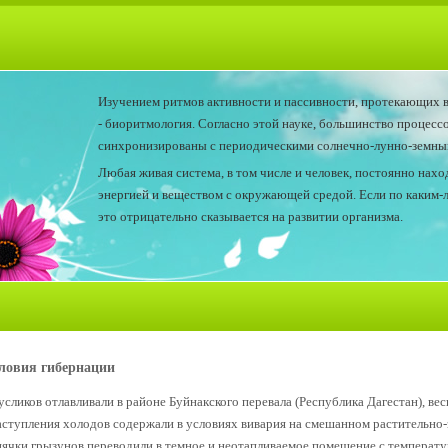
Изучением ритмов активности и пассивности, протекающих в
- биоритмология. Согласно этой науке, большинство процесс
синхронизированы с периодическими солнечно-лунно-земным
Любая живая система, в том числе и человек, постоянно нах
энергией и веществом с окружающей средой. Если по каким-
это отрицательно сказывается на развитии организма.
ловия гибернации
усликов отлавливали в районе Буйнакского перевала (Республика Дагестан), весн
аступления холодов содержали в условиях вивария на смешанном растительно
пячки грызунов переводили в темное и неотапливаемое помещение с температ