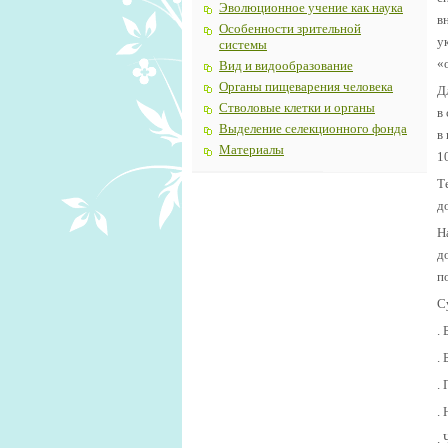
Эволюционное учение как наука
в
Особенности зрительной
у
системы
«
Вид и видообразование
Органы пищеварения человека
Д
Стволовые клетки и органы
в
Выделение селекционного фонда
в
Материалы
10
Т
д
Н
д
п
С
.
.
.
.
.