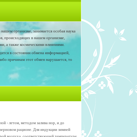
 нашем организме, занимается особая наука
ов, происходящих в нашем организме,
и, а также космическими влияниями.
одится в состоянии обмена информацией,
либо причинам этот обмен нарушается, то
ой - летом, методом залива нор, и до
-зерновом рационе. Для индукции зимней
урой воздуха, соответствующей температуре