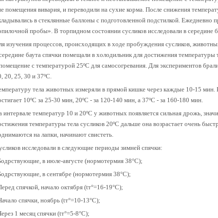
не помещения вивария, и переводили на сухие корма. После снижения темпера
кладывались в стеклянные баллоны с подготовленной подстилкой. Ежедневно 
опилочной пробы». В торпидном состоянии сусликов исследовали в середине б
ля изучения процессов, происходящих в ходе пробуждения сусликов, животных
 середине баута спячки помещали в холодильник для достижения температуры т
 помещение с температурой 25ºС для самосогревания. Для экспериментов брал
, 20, 25, 30 и 37ºС.
емпературу тела животных измеряли в прямой кишке через каждые 10-15 мин. 
остигает 10ºС за 25-30 мин, 20ºС - за 120-140 мин, а 37ºС - за 160-180 мин.
а интервале температур 10 и 20ºС у животных появляется сильная дрожь, знач
остижения температуры тела сусликов 20ºС дальше она возрастает очень быстр
однимаются на лапки, начинают свистеть.
усликов исследовали в следующие периоды зимней спячки:
 Бодрствующие, в июле-августе (нормотермия 38°С);
 Бодрствующие, в сентябре (нормотермия 38°С);
 Перед спячкой, начало октября (tт°=16-19°С);
 Начало спячки, ноябрь (tт°=10-13°С);
 Через 1 месяц спячки (tт°=5-8°С);