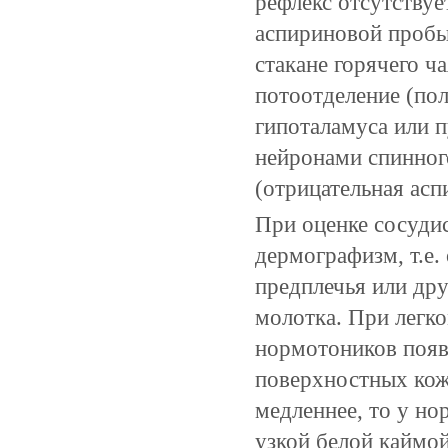
рефлекс отсутствуе
аспириновой пробы 
стакане горячего ч
потоотделение (по
гипоталамуса или 
нейронами спинног
(отрицательная асп
При оценке сосуди
дермографизм, т.е.
предплечья или дру
молотка. При легко
нормотоников появл
поверхностных кож
медленнее, то у но
узкой белой каймо