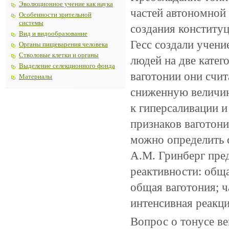
Эволюционное учение как наука
частей автономной
Особенности зрительной
системы
создания конституц
Вид и видообразование
Гесс создали учени
Органы пищеварения человека
Стволовые клетки и органы
людей на две катег
Выделение селекционного фонда
ваготонии они счит
Материалы
сниженную величин
к гиперсаливации и
признаков ваготон
можно определить 
A.M. Гринберг пред
реактивности: общ
общая ваготония; ч
интенсивная реакци
Вопрос о тонусе ве