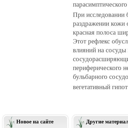
парасимптического 
При исследовании 
раздражении кожи 
красная полоса ши
Этот рефлекс обус
влияний на сосуды 
сосудорасширяющих
периферического н
бульбарного сосудо
вегетативный гипо
Новое на сайте
Другие материа