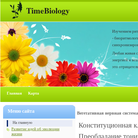
TimeBiology
Изучением рит
- биоритмолог
синхронизиров
Любая живая с
энергией и ве
это отрицатель
Главная
Карта
Меню сайта
Вегетативная нервная система
На главную
Конституционная к
Развитие идей об эволюции
жизни
Преобладание тони