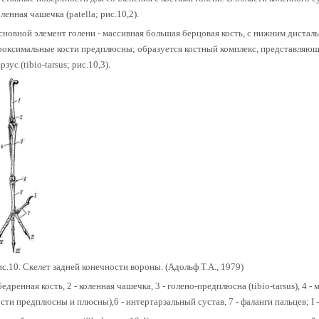
оленная чашечка (patella; рис.10,2).
сновной элемент голени - массивная большая берцовая кость, с нижним дистал
роксимальные кости предплюсны; образуется костный комплекс, представляющ
рзус (tibio-tarsus; рис.10,3).
ис.10. Скелет задней конечности вороны. (Адольф Т.А., 1979)
 бедренная кость, 2 - коленная чашечка, 3 - голено-предплюсна (tibio-tarsus), 4 -
ости предплюсны и плюсны),6 - интертарзальный сустав, 7 - фаланги пальцев; I -