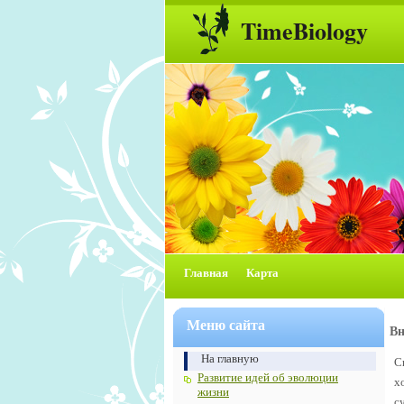
TimeBiology
Главная
Карта
Меню сайта
Вн
На главную
С
Развитие идей об эволюции
х
жизни
с