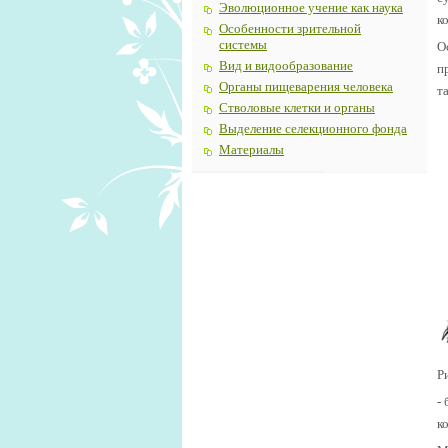
Эволюционное учение как наука
к
Особенности зрительной
системы
О
Вид и видообразование
п
Органы пищеварения человека
та
Стволовые клетки и органы
Выделение селекционного фонда
Материалы
Р
-
к