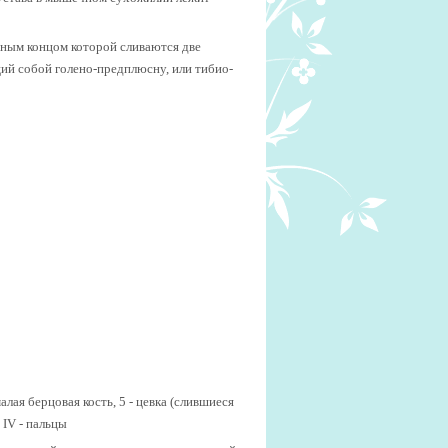
ьным концом которой сливаются две
ий собой голено-предплюсну, или тибио-
 малая берцовая кость, 5 - цевка (слившиеся
 IV - пальцы