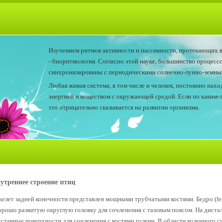
Изучением ритмов активности и пассивности, протекающих в
- биоритмология. Согласно этой науке, большинство процесс
синхронизированы с периодическими солнечно-лунно-земным
Любая живая система, в том числе и человек, постоянно нах
энергией и веществом с окружающей средой. Если по каким-
это отрицательно сказывается на развитии организма.
утреннее строение птиц
келет задней конечности представлен мощными трубчатыми костями. Бедро (fem
орошо развитую округлую головку для сочленения с тазовым поясом. На дист
уставные поверхности для сочленения с костями голени. В области коленного