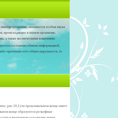
 нашем организме, занимается особая наука
ов, происходящих в нашем организме,
и, а также космическими влияниями.
одится в состоянии обмена информацией,
либо причинам этот обмен нарушается, то
ur; рис.10,1) на проксимальном конце имеет
альном конце образуются рельефные
 сустава в мышечном сухожилии лежит