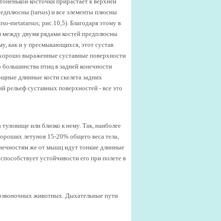
й тоненькой косточки прирастает к верхней
едплюсны (tarsus) и все элементы плюсны
so-metatarsus; рис.10,5). Благодаря этому в
я между двумя рядами костей предплюсны
му, как и у пресмыкающихся, этот сустав
ся хорошо выраженные суставные поверхности
го большинства птиц в задней конечности
. Мощные длинные кости скелета задних
кий рельеф суставных поверхностей - все это
уловище или близко к нему. Так, наиболее
ороших летунов 15-20% общего веса тела,
конечностям же от мышц идут тонкие длинные
способствует устойчивости его при полете в
позвоночных животных. Дыхательные пути