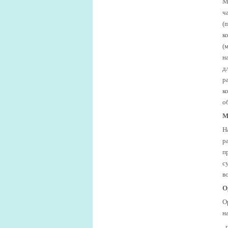
М
ч
(
к
(
н
д
р
к
о
М
Н
р
п
с
во
О
О
н
,