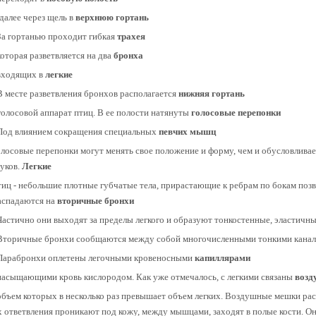
 далее через щель в
верхнюю гортань
 За гортанью проходит гибкая
трахея
 которая разветвляется на два
бронха
 входящих в
легкие
 В месте разветвления бронхов располагается
нижняя гортань
 голосовой аппарат птиц. В ее полости натянуты
голосовые перепонки
 Под влиянием сокращения специальных
певчих мышц
олосовые перепонки могут менять свое положение и форму, чем и обусловлива
вуков.
Легкие
тиц - небольшие плотные губчатые тела, прирастающие к ребрам по бокам позв
аспадаются на
вторичные бронхи
 Частично они выходят за пределы легкого и образуют тонкостенные, эластич
 Вторичные бронхи сообщаются между собой многочисленными тонкими канал
 Парабронхи оплетены легочными кровеносными
капиллярами
 насыщающими кровь кислородом. Как уже отмечалось, с легкими связаны
возд
 объем которых в несколько раз превышает объем легких. Воздушные мешки р
х ответвления проникают под кожу, между мышцами, заходят в полые кости. О