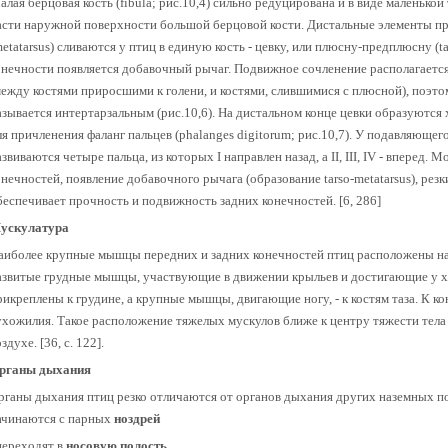
алая берцовая кость (fibula; рис.10,4) сильно редуцирована и в виде маленько
асти наружной поверхности большой берцовой кости. Дистальные элементы пр
metatarsus) сливаются у птиц в единую кость - цевку, или плюсну-предплюсну (tar
онечности появляется добавочный рычаг. Подвижное сочленение располагаетс
между костями приросшими к голени, и костями, слившимися с плюсной), поэто
азывается интертарзальным (рис.10,6). На дистальном конце цевки образуют
ля причленения фаланг пальцев (phalanges digitorum; рис.10,7). У подавляюще
азвиваются четыре пальца, из которых I направлен назад, а II, III, IV - вперед
онечностей, появление добавочного рычага (образование tarso-metatarsus), рез
беспечивает прочность и подвижность задних конечностей. [6, 286]
ускулатура
аиболее крупные мышцы передних и задних конечностей птиц расположены на т
азвитые грудные мышцы, участвующие в движении крыльев и достигающие у х
рикреплены к грудине, а крупные мышцы, двигающие ногу, - к костям таза. К 
ухожилия. Такое расположение тяжелых мускулов ближе к центру тяжести тела 
здухе. [36, c. 122].
рганы дыхания
рганы дыхания птиц резко отличаются от органов дыхания других наземных 
ачинаются с парных
ноздрей
 переходят в
носовую полость