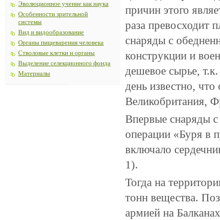
Эволюционное учение как наука
причин этого являе
Особенности зрительной
системы
раза превосходит п
Вид и видообразование
снаряды с обеднен
Органы пищеварения человека
конструкции и воен
Стволовые клетки и органы
Выделение селекционного фонда
дешевое сырье, т.к
Материалы
день известно, чт
Великобритания, Ф
Впервые снаряды с
операции «Буря в п
включало сердечник
1).
Тогда на территор
тонн вещества. По
армией на Балканах,