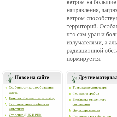
ветром на большие 
направления, загр
ветром способству
территорий. Особая
что сам уран и бол
излучателями, а ал
радиационной обста
нормируется.
Новое на сайте
Другие материа
Особенности кровообращения
Травоядные динозавры
плода
Ферменты грибов
Приспособления птиц к полёту
Биофизика мышечного
Основные типы сообществ
сокращения
животных
Виды паразитизма
Строение ДНК И РНК
Слуховая и вестибулярная