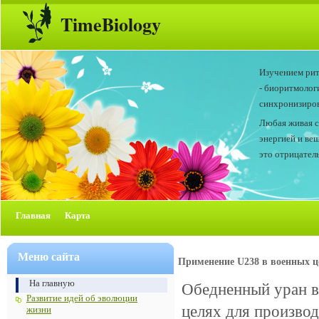
TimeBiology
Изучением рит
- биоритмолог
синхронизиров
Любая живая с
энергией и ве
это отрицатель
Главная
Карта
Меню сайта
Применение U238 в военных ц
На главную
Обедненный уран в
Развитие идей об эволюции
целях для произво
жизни