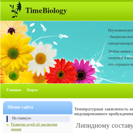
TimeBiology
Изучением рит
- биоритмолог
синхронизиров
Любая живая с
энергией и ве
это отрицатель
Главная
Карта
Меню сайта
Температурная зависимость ак
индуцированного пробуждени
На главную
Липидному составу
Развитие идей об эволюции
жизни