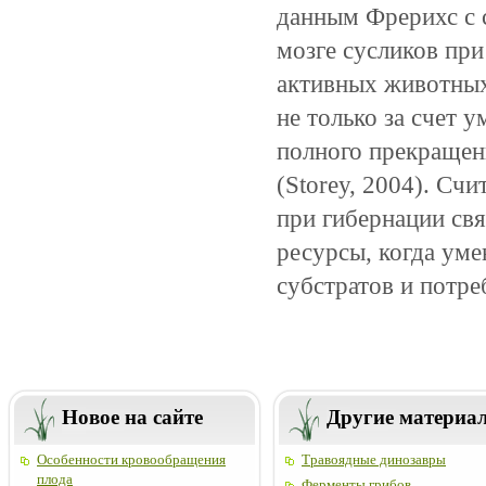
данным Фрерихс с со
мозге сусликов при
активных животных
не только за счет у
полного прекращен
(Storey, 2004). Сч
при гибернации св
ресурсы, когда уме
субстратов и потреб
Новое на сайте
Другие материа
Особенности кровообращения
Травоядные динозавры
плода
Ферменты грибов