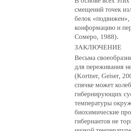
В основе всех эти
смещений точек изл
белок «подвижен», 
конформацию и пер
Сомеро, 1988).
ЗАКЛЮЧЕНИЕ
Весьма своеобраз
для переживания не
(Kortner, Geiser, 
спячке может колеб
гибернирующих сус
температуры окружа
биохимические про
гибернантов не тор
низкой температур