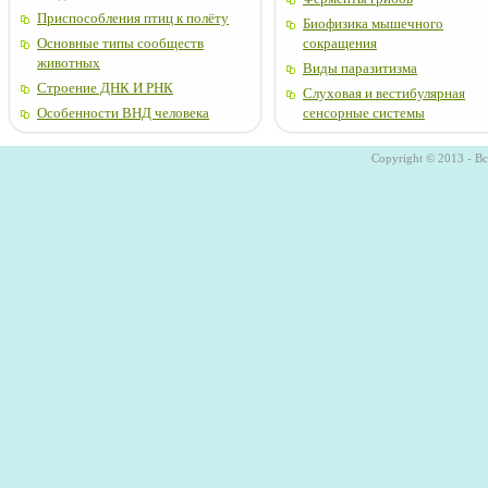
Приспособления птиц к полёту
Биофизика мышечного
Основные типы сообществ
сокращения
животных
Виды паразитизма
Строение ДНК И РНК
Слуховая и вестибулярная
Особенности ВНД человека
сенсорные системы
Copyright © 2013 - В