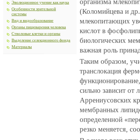
организма млекопи
Эволюционное учение как наука
Особенности зрительной
(Коломийцева и др.
системы
млекопитающих ув
Вид и видообразование
Органы пищеварения человека
кислот в фосфолипи
Стволовые клетки и органы
биологических мем
Выделение селекционного фонда
Материалы
важная роль прина
Таким образом, учи
транслокация ферме
функционирование,
сильно зависит от
Аррениусовских кр
мембранных липидо
определенной «пер
резко меняется, со