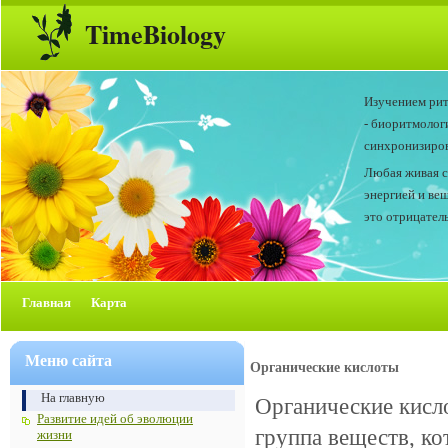
TimeBiology
Изучением рит
- биоритмолог
синхронизиров
Любая живая с
энергией и ве
это отрицатель
Главная
Карта
Меню сайта
Органические кислоты
На главную
Органические кисл
Развитие идей об эволюции
группа веществ, к
жизни