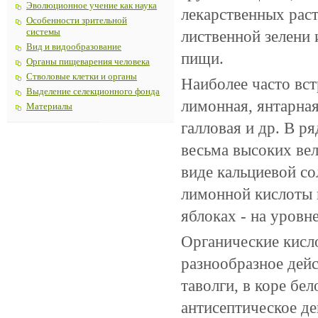
Эволюционное учение как наука
лекарственных раст
Особенности зрительной
системы
лиственной зелени 
Вид и видообразование
пищи.
Органы пищеварения человека
Стволовые клетки и органы
Наиболее часто вст
Выделение селекционного фонда
лимонная, янтарная
Материалы
галловая и др. В р
весьма высоких ве
виде кальциевой со
лимонной кислоты в
яблоках - на уровне
Органические кисл
разнообразное дей
таволги, в коре бе
антисептическое де