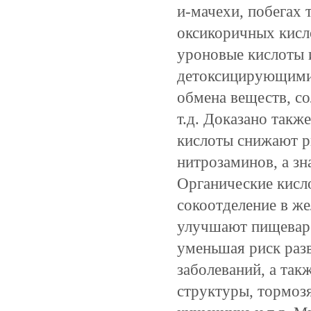
и-мачехи, побегах
оксикоричных кисло
уроновые кислоты 
детоксицирующими 
обмена веществ, с
т.д. Доказано такж
кислоты снижают р
нитрозаминов, а зн
Органические кисл
сокоотделение в ж
улучшают пищеваре
уменьшая риск раз
заболеваний, а так
структуры, тормоз