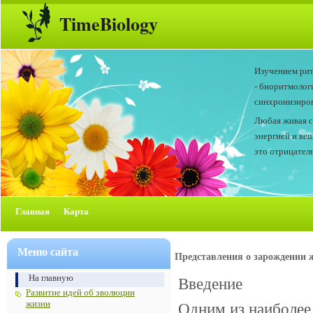
TimeBiology
Изучением рит
- биоритмолог
синхронизиров
Любая живая с
энергией и ве
это отрицатель
Главная
Карта
Меню сайта
Представления о зарождении 
На главную
Введение
Развитие идей об эволюции
жизни
Одним из наиболее