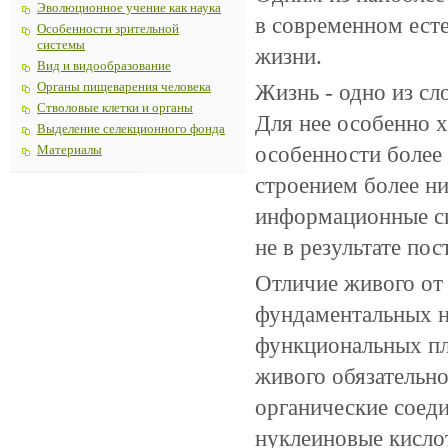
Эволюционное учение как наука
в современном ест
Особенности зрительной
системы
жизни.
Вид и видообразование
Жизнь - одно из сл
Органы пищеварения человека
Стволовые клетки и органы
Для нее особенно 
Выделение селекционного фонда
особенности более
Материалы
строением более ни
информационные сис
не в результате по
Отличие живого от
фундаментальных н
функциональных пла
живого обязательн
органические соеди
нуклеиновые кисло