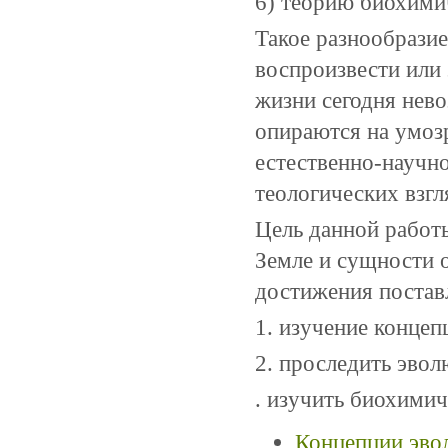
6) теорию биохими
Такое разнообразие
воспроизвести или
жизни сегодня нев
опираются на умоз
естественно-научн
теологических взгл
Цель данной работ
Земле и сущности 
достижения постав
1. изучение конце
2. проследить эво
. изучить биохими
Концепции эво