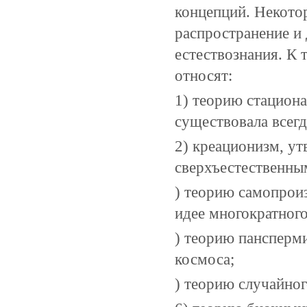
концепций. Некото
распространение и
естествознания. К
относят:
1) теорию стациона
существовала всегд
2) креационизм, у
сверхъестественным
) теорию самопрои
идее многократног
) теорию пансперм
космоса;
) теорию случайно