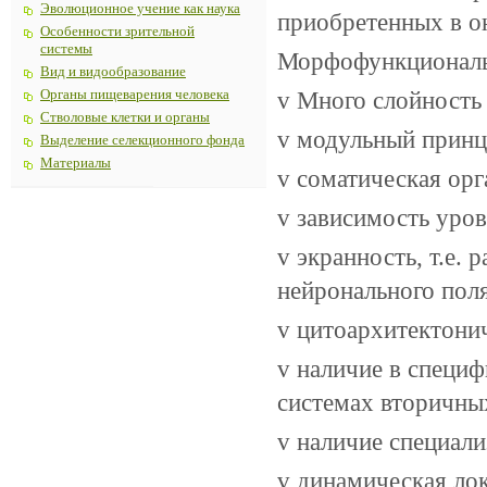
Эволюционное учение как наука
приобретенных в о
Особенности зрительной
системы
Морфофункциональ
Вид и видообразование
v Много слойность
Органы пищеварения человека
Стволовые клетки и органы
v модульный принц
Выделение селекционного фонда
Материалы
v соматическая ор
v зависимость уров
v экранность, т.е.
нейронального поля
v цитоархитектонич
v наличие в специ
системах вторичны
v наличие специал
v динамическая ло