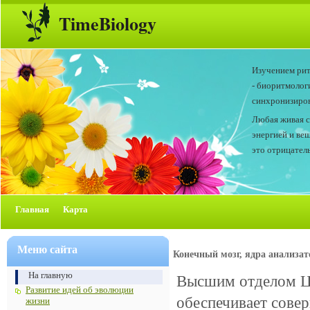
TimeBiology
Изучением рит
- биоритмолог
синхронизиров
Любая живая с
энергией и ве
это отрицатель
Главная
Карта
Меню сайта
Конечный мозг, ядра анализа
На главную
Высшим отделом Ц
Развитие идей об эволюции
обеспечивает сове
жизни