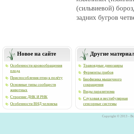
(сильвиевой) бороз
задних бугров четв
Новое на сайте
Другие материа
Особенности кровообращения
Травоядные динозавры
плода
Ферменты грибов
Приспособления птиц к полёту
Биофизика мышечного
Основные типы сообществ
сокращения
животных
Виды паразитизма
Строение ДНК И РНК
Слуховая и вестибулярная
Особенности ВНД человека
сенсорные системы
Copyright © 2013 - В