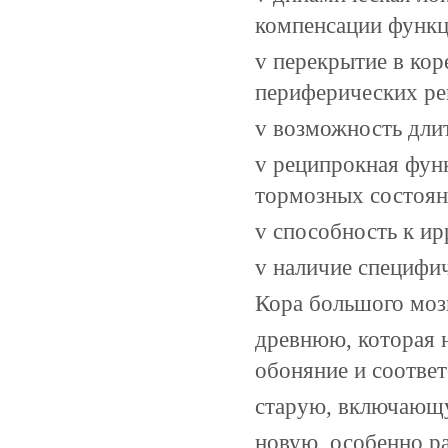
компенсации функц
v перекрытие в ко
периферических ре
v возможность дли
v реципрокная фун
тормозных состоян
v способность к и
v наличие специфич
Кора большого мозг
древнюю, которая 
обоняние и соотве
старую, включающу
новую, особенно ра