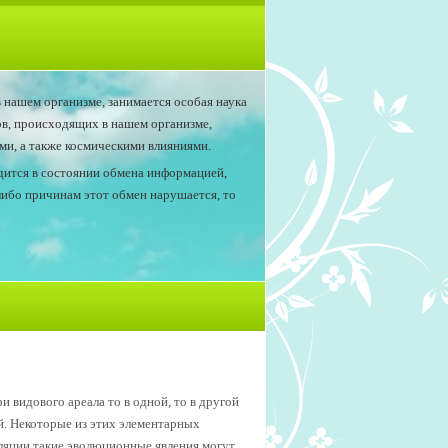
 нашем организме, занимается особая наука
ов, происходящих в нашем организме,
и, а также космическими влияниями.
одится в состоянии обмена информацией,
либо причинам этот обмен нарушается, то
видового ареала то в одной, то в другой
й. Некоторые из этих элементарных
ляции такие эволюционные явления могут