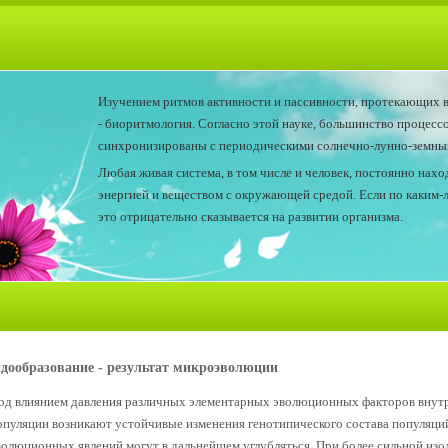
Изучением ритмов активности и пассивности, протекающих в
- биоритмология. Согласно этой науке, большинство процесс
синхронизированы с периодическими солнечно-лунно-земным
Любая живая система, в том числе и человек, постоянно нах
энергией и веществом с окружающей средой. Если по каким-
это отрицательно сказывается на развитии организма.
дообразование - результат микроэволюции
од влиянием давления различных элементарных эволюционных факторов внутри 
опуляции возникают устойчивые изменения генотипического состава популяци
волюционных явлений могут в дальнейшем углубляться. При более сильной изо