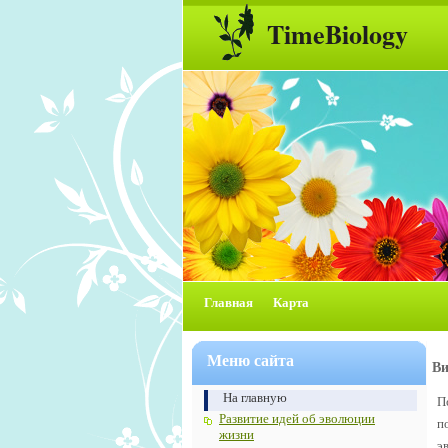
TimeBiology
Главная
Карта
Меню сайта
Ви
На главную
П
Развитие идей об эволюции
п
жизни
э